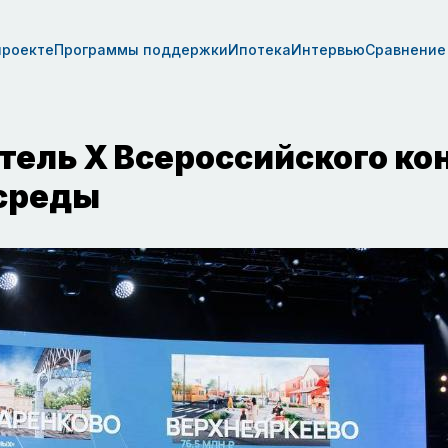
проекте
Программы поддержки
Ипотека
Интервью
Сравнение
тель X Всероссийского ко
 среды