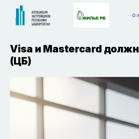
О 
Visa и Mastercard долж
(ЦБ)