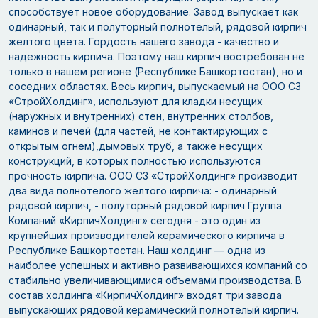
способствует новое оборудование. Завод выпускает как
одинарный, так и полуторный полнотелый, рядовой кирпич
желтого цвета. Гордость нашего завода - качество и
надежность кирпича. Поэтому наш кирпич востребован не
только в нашем регионе (Республике Башкортостан), но и
соседних областях. Весь кирпич, выпускаемый на ООО СЗ
«СтройХолдинг», используют для кладки несущих
(наружных и внутренних) стен, внутренних столбов,
каминов и печей (для частей, не контактирующих с
открытым огнем),дымовых труб, а также несущих
конструкций, в которых полностью используются
прочность кирпича. ООО СЗ «СтройХолдинг» производит
два вида полнотелого желтого кирпича: - одинарный
рядовой кирпич, - полуторный рядовой кирпич Группа
Компаний «КирпичХолдинг» сегодня - это один из
крупнейших производителей керамического кирпича в
Республике Башкортостан. Наш холдинг — одна из
наиболее успешных и активно развивающихся компаний со
стабильно увеличивающимися объемами производства. В
состав холдинга «КирпичХолдинг» входят три завода
выпускающих рядовой керамический полнотелый кирпич.