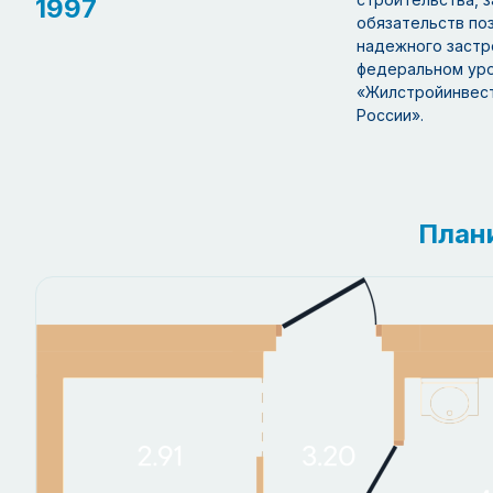
1997
обязательств по
надежного застро
федеральном уров
«Жилстройинвест
России».
План