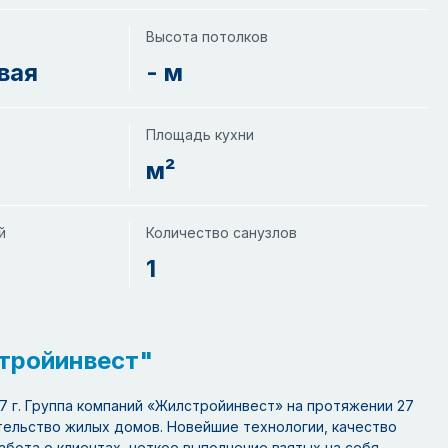
Высота потолков
вая
- м
Площадь кухни
м²
й
Количество санузлов
1
тройинвест"
7 г. Группа компаний «Жилстройинвест» на протяжении 27
тельство жилых домов. Новейшие технологии, качество
абота о клиентах, четкое выполнение взятых на себя