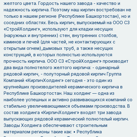
желтого цвета. Гордость нашего завода - качество и
надежность кирпича. Поэтому наш кирпич востребован не
только в нашем регионе (Республике Башкортостан), но и
соседних областях. Весь кирпич, выпускаемый на ООО СЗ
«СтройХолдинг», используют для кладки несущих
(наружных и внутренних) стен, внутренних столбов,
каминов и печей (для частей, не контактирующих с
открытым огнем),дымовых труб, а также несущих
конструкций, в которых полностью используются
прочность кирпича. ООО СЗ «СтройХолдинг» производит
два вида полнотелого желтого кирпича: - одинарный
рядовой кирпич, - полуторный рядовой кирпич Группа
Компаний «КирпичХолдинг» сегодня - это один из
крупнейших производителей керамического кирпича в
Республике Башкортостан. Наш холдинг — одна из
наиболее успешных и активно развивающихся компаний со
стабильно увеличивающимися объемами производства. В
состав холдинга «КирпичХолдинг» входят три завода
выпускающих рядовой керамический полнотелый кирпич.
Заводы Холдинга обеспечивают строительным
материалом регионы такие как: • Республика