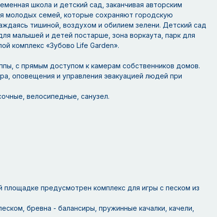
еменная школа и детский сад, заканчивая авторским
ля молодых семей, которые сохраняют городскую
лаждаясь тишиной, воздухом и обилием зелени. Детский сад
ля малышей и детей постарше, зона воркаута, парк для
ой комплекс «Зубово Life Garden».
ппы, с прямым доступом к камерам собственников домов.
а, оповещения и управления эвакуацией людей при
сочные, велосипедные, санузел.
й площадке предусмотрен комплекс для игры с песком из
песком, бревна - балансиры, пружинные качалки, качели,