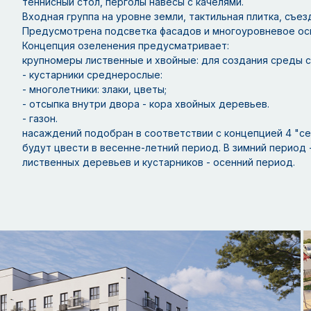
теннисный стол, перголы навесы с качелями.
Входная группа на уровне земли, тактильная плитка, съе
Предусмотрена подсветка фасадов и многоуровневое ос
Концепция озеленени
крупномеры лиственные и хвойные: для создания среды 
- кустарники среднерослые:
- многолетники: злаки, цветы;
- отсыпка внутри двора - кора хвойных деревьев.
- газон. Ассор
насаждений подобран в соответствии с концепцией 4 "сез
будут цвести в весенне-летний период. В зимний период 
лиственных деревьев и кустарников - осенний период.