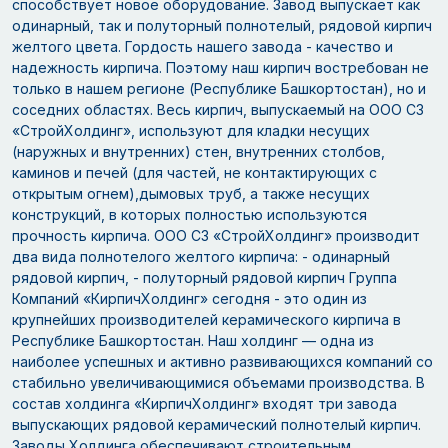
способствует новое оборудование. Завод выпускает как
одинарный, так и полуторный полнотелый, рядовой кирпич
желтого цвета. Гордость нашего завода - качество и
надежность кирпича. Поэтому наш кирпич востребован не
только в нашем регионе (Республике Башкортостан), но и
соседних областях. Весь кирпич, выпускаемый на ООО СЗ
«СтройХолдинг», используют для кладки несущих
(наружных и внутренних) стен, внутренних столбов,
каминов и печей (для частей, не контактирующих с
открытым огнем),дымовых труб, а также несущих
конструкций, в которых полностью используются
прочность кирпича. ООО СЗ «СтройХолдинг» производит
два вида полнотелого желтого кирпича: - одинарный
рядовой кирпич, - полуторный рядовой кирпич Группа
Компаний «КирпичХолдинг» сегодня - это один из
крупнейших производителей керамического кирпича в
Республике Башкортостан. Наш холдинг — одна из
наиболее успешных и активно развивающихся компаний со
стабильно увеличивающимися объемами производства. В
состав холдинга «КирпичХолдинг» входят три завода
выпускающих рядовой керамический полнотелый кирпич.
Заводы Холдинга обеспечивают строительным